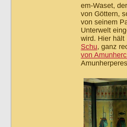
em-Waset, der 
von Göttern, 
von seinem Pa
Unterwelt eing
wird. Hier häl
Schu
, ganz r
von Amunherc
Amunherperesc