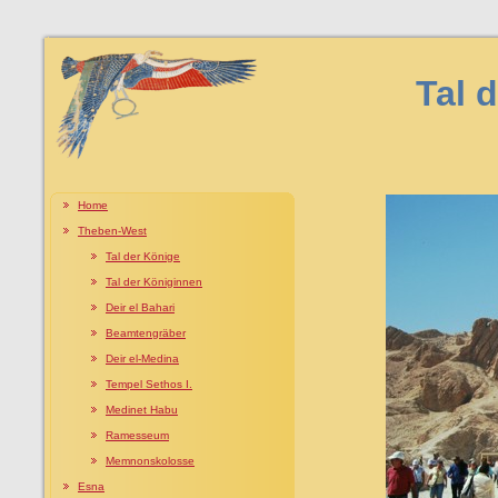
Tal 
Home
Theben-West
Tal der Könige
Tal der Königinnen
Deir el Bahari
Beamtengräber
Deir el-Medina
Tempel Sethos I.
Medinet Habu
Ramesseum
Memnonskolosse
Esna