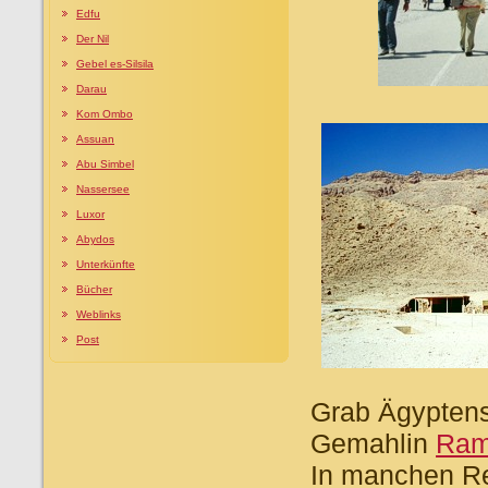
Edfu
Der Nil
Gebel es-Silsila
Darau
Kom Ombo
Assuan
Abu Simbel
Nassersee
Luxor
Abydos
Unterkünfte
Bücher
Weblinks
Post
Grab Ägypten
Gemahlin
Ram
In manchen Re